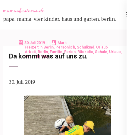
Skip
mamasbusiness.de
to
papa. mama. vier kinder. haus und garten. berlin.
content
(Press
Enter)
30 Juli 2019
Marit
Freizeit in Berlin
,
Persönlich
,
Schulkind
,
Urlaub
Arbeit
,
Berlin
,
Familie
,
Ferien
,
Rückblic
,
Schule
,
Urlaub
,
Da kommt was auf uns zu.
Veränderung
30. Juli 2019