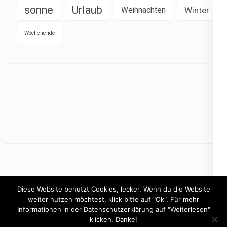
sonne
Urlaub
Weihnachten
Winter
Wochenende
Diese Website benutzt Cookies, lecker. Wenn du die Website
weiter nutzen möchtest, klick bitte auf "Ok". Für mehr
Informationen in der Datenschutzerklärung auf "Weiterlesen"
Copyright © 2026
mamasbusiness.de
klicken. Danke!
.
Elegant Pink