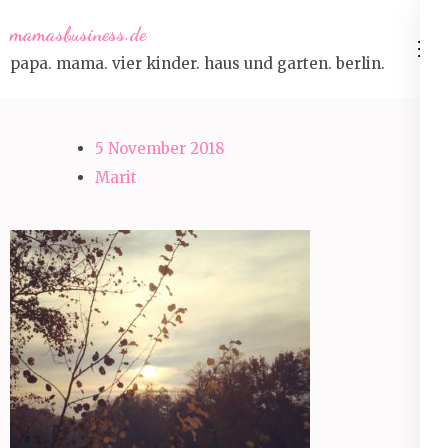
Skip
mamasbusiness.de
to
papa. mama. vier kinder. haus und garten. berlin.
content
(Press
Enter)
5 November 2018
Marit