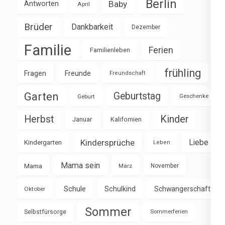
Berlin
Baby
Antworten
April
Brüder
Dankbarkeit
Dezember
Familie
Ferien
Familienleben
frühling
Fragen
Freunde
Freundschaft
Garten
Geburtstag
Geburt
Geschenke
Herbst
Kinder
Januar
Kalifornien
Kindersprüche
Liebe
Kindergarten
Leben
Mama sein
Mama
März
November
Schule
Schulkind
Schwangerschaft
Oktober
Sommer
Selbstfürsorge
Sommerferien