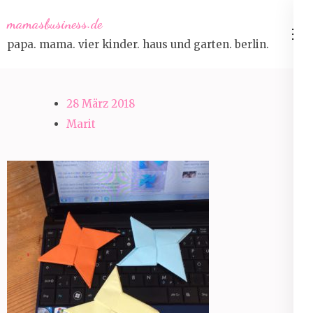
Skip
mamasbusiness.de
to
papa. mama. vier kinder. haus und garten. berlin.
content
(Press
Enter)
28 März 2018
Marit