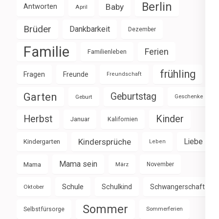
Berlin
Baby
Antworten
April
Brüder
Dankbarkeit
Dezember
Familie
Ferien
Familienleben
frühling
Fragen
Freunde
Freundschaft
Garten
Geburtstag
Geburt
Geschenke
Herbst
Kinder
Januar
Kalifornien
Kindersprüche
Liebe
Kindergarten
Leben
Mama sein
Mama
März
November
Schule
Schulkind
Schwangerschaft
Oktober
Sommer
Selbstfürsorge
Sommerferien