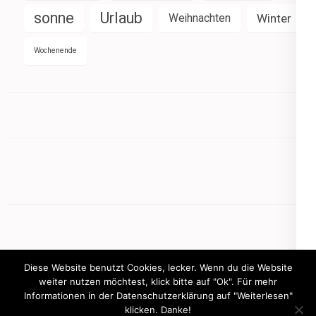
sonne
Urlaub
Weihnachten
Winter
Wochenende
Diese Website benutzt Cookies, lecker. Wenn du die Website
weiter nutzen möchtest, klick bitte auf "Ok". Für mehr
Informationen in der Datenschutzerklärung auf "Weiterlesen"
Copyright © 2026
mamasbusiness.de
klicken. Danke!
.
Elegant Pink