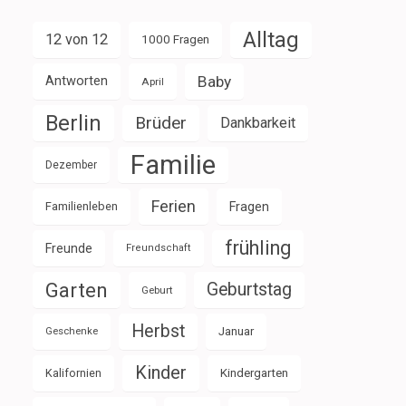
Alltag
12 von 12
1000 Fragen
Baby
Antworten
April
Berlin
Brüder
Dankbarkeit
Familie
Dezember
Ferien
Familienleben
Fragen
frühling
Freunde
Freundschaft
Garten
Geburtstag
Geburt
Herbst
Januar
Geschenke
Kinder
Kalifornien
Kindergarten