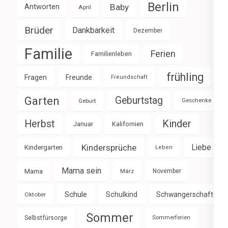
Berlin
Baby
Antworten
April
Brüder
Dankbarkeit
Dezember
Familie
Ferien
Familienleben
frühling
Fragen
Freunde
Freundschaft
Garten
Geburtstag
Geburt
Geschenke
Herbst
Kinder
Januar
Kalifornien
Kindersprüche
Liebe
Kindergarten
Leben
Mama sein
Mama
März
November
Schule
Schulkind
Schwangerschaft
Oktober
Sommer
Selbstfürsorge
Sommerferien