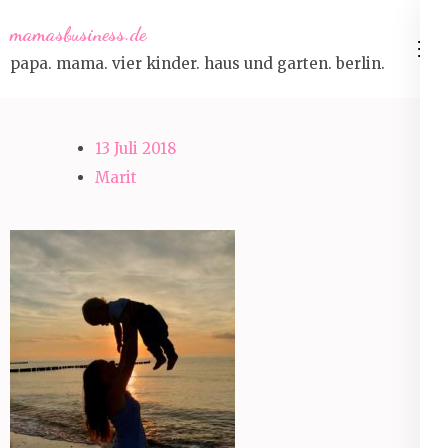
Skip
mamasbusiness.de
to
papa. mama. vier kinder. haus und garten. berlin.
content
(Press
Enter)
13 Juli 2018
Marit