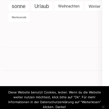
sonne
Urlaub
Weihnachten
Winter
Wochenende
Diese Website benutzt Cookies, lecker. Wenn du die Website
weiter nutzen möchtest, klick bitte auf "Ok". Für mehr
Informationen in der Datenschutzerklärung auf "Weiterlesen"
Copyright © 2026
mamasbusiness.de
klicken. Danke!
.
Elegant Pink