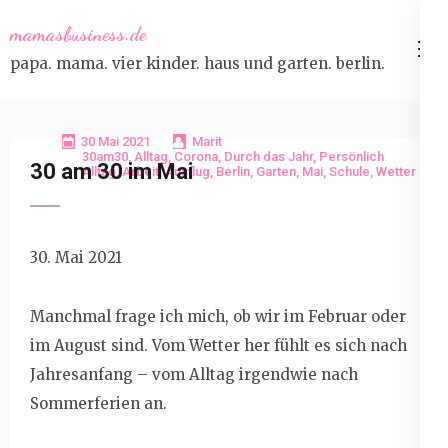
Skip
mamasbusiness.de
to
papa. mama. vier kinder. haus und garten. berlin.
content
(Press
Enter)
30 Mai 2021
Marit
30am30
,
Alltag
,
Corona
,
Durch das Jahr
,
Persönlich
30 am 30 im Mai
Alltag
,
Arbeit
,
Ausflug
,
Berlin
,
Garten
,
Mai
,
Schule
,
Wetter
30. Mai 2021
Manchmal frage ich mich, ob wir im Februar oder
im August sind. Vom Wetter her fühlt es sich nach
Jahresanfang – vom Alltag irgendwie nach
Sommerferien an.