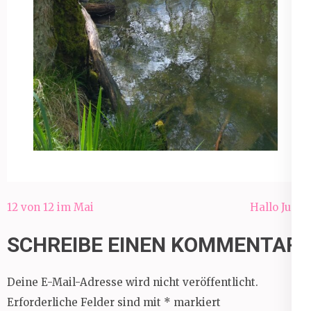
Beitragsnavigation
12 von 12 im Mai
Hallo Juni!
SCHREIBE EINEN KOMMENTAR
Deine E-Mail-Adresse wird nicht veröffentlicht.
Erforderliche Felder sind mit
*
markiert