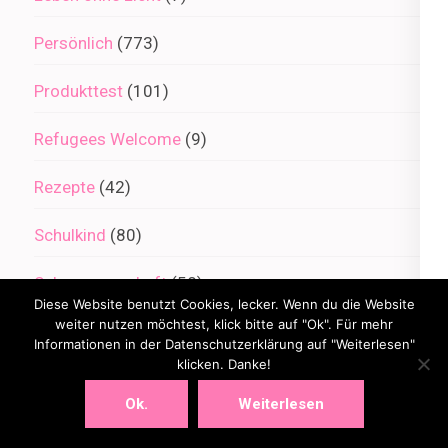
Persönlich
(773)
Produkttest
(101)
Refugees Welcome
(9)
Rezepte
(42)
Schulkind
(80)
Schwangerschaft
(58)
Diese Website benutzt Cookies, lecker. Wenn du die Website
weiter nutzen möchtest, klick bitte auf "Ok". Für mehr
Urlaub
(158)
Informationen in der Datenschutzerklärung auf "Weiterlesen"
klicken. Danke!
WMDEDGT
(84)
Ok.
Weiterlesen
YoungLiving
(1)