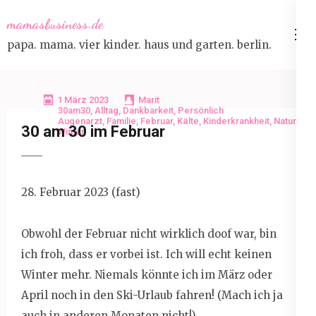
Skip
mamasbusiness.de
to
papa. mama. vier kinder. haus und garten. berlin.
content
(Press
Enter)
1 März 2023
Marit
30am30
,
Alltag
,
Dankbarkeit
,
Persönlich
Augenarzt
,
Familie
,
Februar
,
Kälte
,
Kinderkrankheit
,
Natur
,
30 am 30 im Februar
Winter
28. Februar 2023 (fast)
Obwohl der Februar nicht wirklich doof war, bin
ich froh, dass er vorbei ist. Ich will echt keinen
Winter mehr. Niemals könnte ich im März oder
April noch in den Ski-Urlaub fahren! (Mach ich ja
auch in anderen Monaten nicht!)