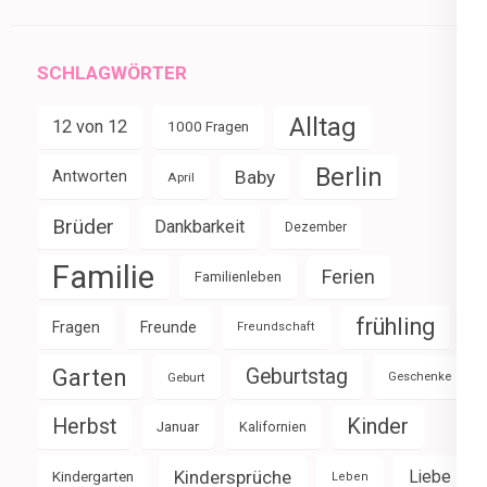
SCHLAGWÖRTER
Alltag
12 von 12
1000 Fragen
Berlin
Baby
Antworten
April
Brüder
Dankbarkeit
Dezember
Familie
Ferien
Familienleben
frühling
Fragen
Freunde
Freundschaft
Garten
Geburtstag
Geburt
Geschenke
Herbst
Kinder
Januar
Kalifornien
Kindersprüche
Liebe
Kindergarten
Leben