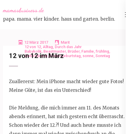
Skip
mamasbusiness.de
to
papa. mama. vier kinder. haus und garten. berlin.
content
(Press
Enter)
12 März 2017
Marit
12 von 12
,
Alltag
,
Durch das Jahr
Babykolik
,
Beastmaster
,
Brüder
,
Familie
,
frühling
,
12 von 12 im März
Gottesdienst
,
Kindergeburtstag
,
sonne
,
Sonntag
Zuallererst: Mein iPhone macht wieder gute Fotos!
Meine Güte, ist das ein Unterschied!
Die Meldung, die mich immer am 11. des Monats
abends erinnert, hat mich gestern echt überrascht.
Schon wieder der 12.?! Und auch heute musste ich
dann immer mal wieder zwischendurch an die