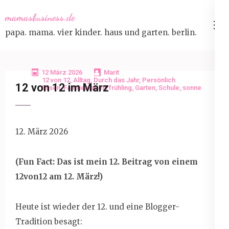
Skip
mamasbusiness.de
to
papa. mama. vier kinder. haus und garten. berlin.
content
(Press
Enter)
12 März 2026
Marit
12 von 12
,
Alltag
,
Durch das Jahr
,
Persönlich
12 von 12 im März
Essen
,
Familienleben
,
frühling
,
Garten
,
Schule
,
sonne
12. März 2026
(Fun Fact: Das ist mein 12. Beitrag von einem
12von12 am 12. März!)
Heute ist wieder der 12. und eine Blogger-
Tradition besagt: