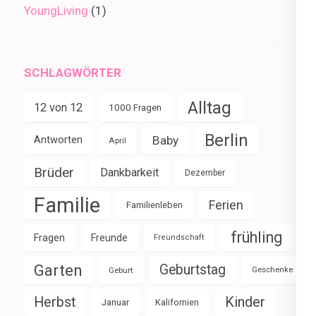
YoungLiving
(1)
SCHLAGWÖRTER
Alltag
12 von 12
1000 Fragen
Berlin
Baby
Antworten
April
Brüder
Dankbarkeit
Dezember
Familie
Ferien
Familienleben
frühling
Fragen
Freunde
Freundschaft
Garten
Geburtstag
Geburt
Geschenke
Herbst
Kinder
Januar
Kalifornien