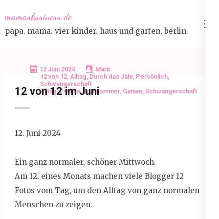
Skip
mamasbusiness.de
to
papa. mama. vier kinder. haus und garten. berlin.
content
(Press
Enter)
12 Juni 2024
Marit
12 von 12
,
Alltag
,
Durch das Jahr
,
Persönlich
,
Schwangerschaft
12 von 12 im Juni
Alltag
,
Familie
,
Frühsommer
,
Garten
,
Schwangerschaft
12. Juni 2024
Ein ganz normaler, schöner Mittwoch.
Am 12. eines Monats machen viele Blogger 12
Fotos vom Tag, um den Alltag von ganz normalen
Menschen zu zeigen.