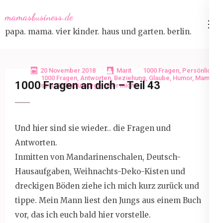
Skip
mamasbusiness.de
to
papa. mama. vier kinder. haus und garten. berlin.
content
(Press
Enter)
20 November 2018
Marit
1000 Fragen
,
Persönlich
1000 Fragen
,
Antworten
,
Beziehung
,
Glaube
,
Humor
,
Mama
1000 Fragen an dich – Teil 43
sein
,
Selbstfürsorge
,
über mich
Und hier sind sie wieder.. die Fragen und
Antworten.
Inmitten von Mandarinenschalen, Deutsch-
Hausaufgaben, Weihnachts-Deko-Kisten und
dreckigen Böden ziehe ich mich kurz zurück und
tippe. Mein Mann liest den Jungs aus einem Buch
vor, das ich euch bald hier vorstelle.