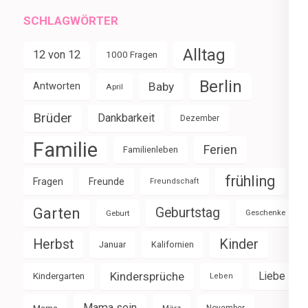
SCHLAGWÖRTER
Alltag
12 von 12
1000 Fragen
Berlin
Baby
Antworten
April
Brüder
Dankbarkeit
Dezember
Familie
Ferien
Familienleben
frühling
Fragen
Freunde
Freundschaft
Garten
Geburtstag
Geburt
Geschenke
Herbst
Kinder
Januar
Kalifornien
Kindersprüche
Liebe
Kindergarten
Leben
Mama sein
Mama
März
November