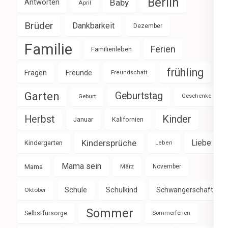
Berlin
Baby
Antworten
April
Brüder
Dankbarkeit
Dezember
Familie
Ferien
Familienleben
frühling
Fragen
Freunde
Freundschaft
Garten
Geburtstag
Geburt
Geschenke
Herbst
Kinder
Januar
Kalifornien
Kindersprüche
Liebe
Kindergarten
Leben
Mama sein
Mama
März
November
Schule
Schulkind
Schwangerschaft
Oktober
Sommer
Selbstfürsorge
Sommerferien