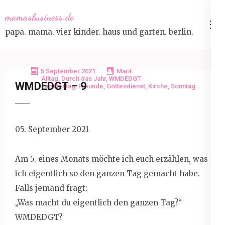
Skip
mamasbusiness.de
to
papa. mama. vier kinder. haus und garten. berlin.
content
(Press
Enter)
5 September 2021
Marit
Alltag
,
Durch das Jahr
,
WMDEDGT
WMDEDGT – 9
Familientag
,
Freunde
,
Gottesdienst
,
Kirche
,
Sonntag
05. September 2021
Am 5. eines Monats möchte ich euch erzählen, was
ich eigentlich so den ganzen Tag gemacht habe.
Falls jemand fragt:
„Was macht du eigentlich den ganzen Tag?“
WMDEDGT?