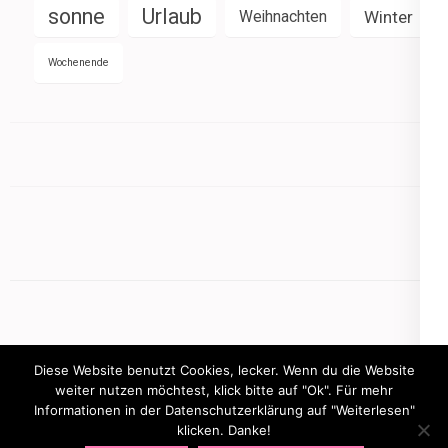
sonne
Urlaub
Weihnachten
Winter
Wochenende
Diese Website benutzt Cookies, lecker. Wenn du die Website
weiter nutzen möchtest, klick bitte auf "Ok". Für mehr
Informationen in der Datenschutzerklärung auf "Weiterlesen"
Copyright © 2026
mamasbusiness.de
.
Elegant Pink
klicken. Danke!