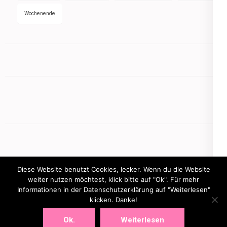
Wochenende
Diese Website benutzt Cookies, lecker. Wenn du die Website
weiter nutzen möchtest, klick bitte auf "Ok". Für mehr
Informationen in der Datenschutzerklärung auf "Weiterlesen"
Copyright © 2026
mamasbusiness.de
.
Elegant Pink
klicken. Danke!
Developed By
Rara Theme
Powered by:
WordPress
Ok.
Weiterlesen