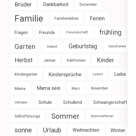
Brüder
Dankbarkeit
Dezember
Familie
Ferien
Familienleben
frühling
Fragen
Freunde
Freundschaft
Garten
Geburtstag
Geburt
Geschenke
Herbst
Kinder
Januar
Kalifornien
Kindersprüche
Liebe
Kindergarten
Leben
Mama sein
Mama
März
November
Schule
Schulkind
Schwangerschaft
Oktober
Sommer
Selbstfürsorge
Sommerferien
sonne
Urlaub
Weihnachten
Winter