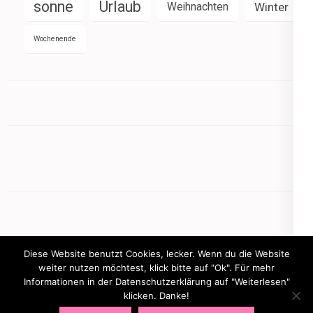
sonne
Urlaub
Weihnachten
Winter
Wochenende
Diese Website benutzt Cookies, lecker. Wenn du die Website
weiter nutzen möchtest, klick bitte auf "Ok". Für mehr
Informationen in der Datenschutzerklärung auf "Weiterlesen"
Copyright © 2026
mamasbusiness.de
.
Elegant Pink
klicken. Danke!