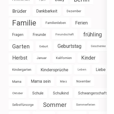
Brüder
Dankbarkeit
Dezember
Familie
Ferien
Familienleben
frühling
Fragen
Freunde
Freundschaft
Garten
Geburtstag
Geburt
Geschenke
Herbst
Kinder
Januar
Kalifornien
Kindersprüche
Liebe
Kindergarten
Leben
Mama sein
Mama
März
November
Schule
Schulkind
Schwangerschaft
Oktober
Sommer
Selbstfürsorge
Sommerferien