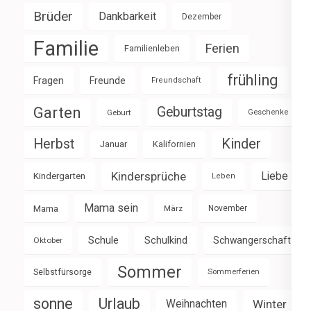
Brüder
Dankbarkeit
Dezember
Familie
Ferien
Familienleben
frühling
Fragen
Freunde
Freundschaft
Garten
Geburtstag
Geburt
Geschenke
Herbst
Kinder
Januar
Kalifornien
Kindersprüche
Liebe
Kindergarten
Leben
Mama sein
Mama
März
November
Schule
Schulkind
Schwangerschaft
Oktober
Sommer
Selbstfürsorge
Sommerferien
sonne
Urlaub
Weihnachten
Winter