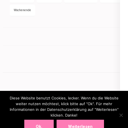
Wochenende
Diese Website benutzt Cookies, lecker. Wenn du die Website
weiter nutzen möchtest, klick bitte auf "Ok". Für mehr
Informationen in der Datenschutzerklärung auf "Weiterlesen"
Copyright © 2026
mamasbusiness.de
klicken. Danke!
.
Elegant Pink
Developed By
Rara Theme
Powered by:
WordPress
Ok.
Weiterlesen