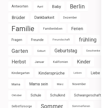
Berlin
Baby
Antworten
April
Brüder
Dankbarkeit
Dezember
Familie
Ferien
Familienleben
frühling
Fragen
Freunde
Freundschaft
Garten
Geburtstag
Geburt
Geschenke
Herbst
Kinder
Januar
Kalifornien
Kindersprüche
Liebe
Kindergarten
Leben
Mama sein
Mama
März
November
Schule
Schulkind
Schwangerschaft
Oktober
Sommer
Selbstfürsorge
Sommerferien