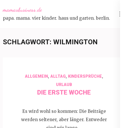
Skip
mamasbusiness.de
to
papa. mama. vier kinder. haus und garten. berlin.
content
(Press
Enter)
SCHLAGWORT:
WILMINGTON
,
,
,
ALLGEMEIN
ALLTAG
KINDERSPRÜCHE
URLAUB
DIE ERSTE WOCHE
Es wird wohl so kommen: Die Beiträge
werden seltener, aber länger. Entweder
sind wir lange …