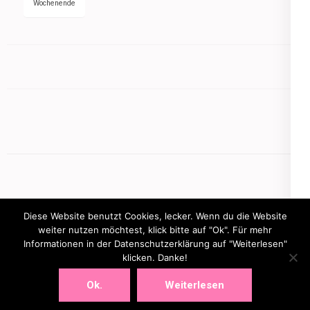
Wochenende
Diese Website benutzt Cookies, lecker. Wenn du die Website
weiter nutzen möchtest, klick bitte auf "Ok". Für mehr
Informationen in der Datenschutzerklärung auf "Weiterlesen"
Copyright © 2026
mamasbusiness.de
klicken. Danke!
.
Elegant Pink
Developed By
Rara Theme
Powered by:
WordPress
Ok.
Weiterlesen