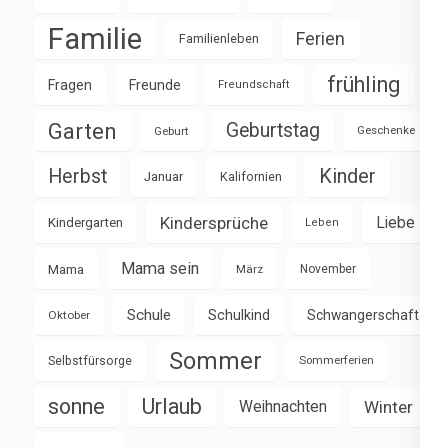
Familie
Ferien
Familienleben
frühling
Fragen
Freunde
Freundschaft
Garten
Geburtstag
Geburt
Geschenke
Herbst
Kinder
Januar
Kalifornien
Kindersprüche
Liebe
Kindergarten
Leben
Mama sein
Mama
März
November
Schule
Schulkind
Schwangerschaft
Oktober
Sommer
Selbstfürsorge
Sommerferien
sonne
Urlaub
Weihnachten
Winter