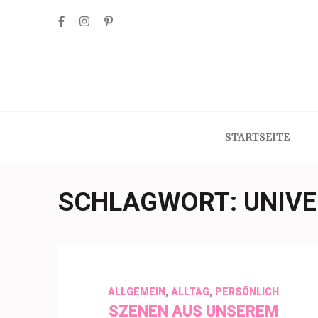
Skip
to
content
(Press
Enter)
STARTSEITE
SCHLAGWORT:
UNIVE
,
,
ALLGEMEIN
ALLTAG
PERSÖNLICH
SZENEN AUS UNSEREM