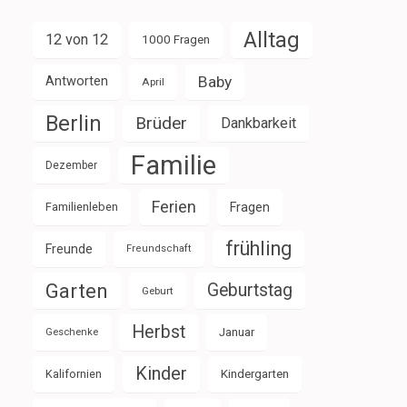
Alltag
12 von 12
1000 Fragen
Baby
Antworten
April
Berlin
Brüder
Dankbarkeit
Familie
Dezember
Ferien
Familienleben
Fragen
frühling
Freunde
Freundschaft
Garten
Geburtstag
Geburt
Herbst
Januar
Geschenke
Kinder
Kalifornien
Kindergarten