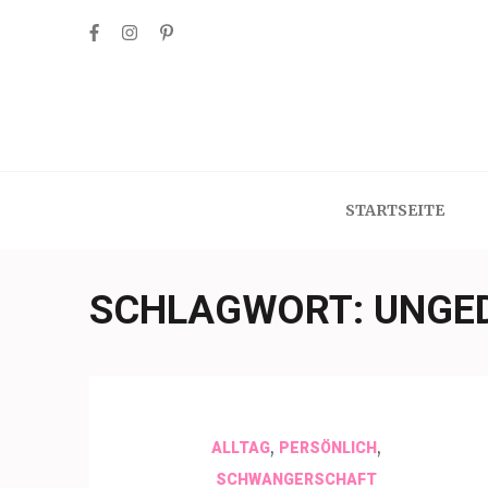
Skip
to
content
(Press
Enter)
STARTSEITE
SCHLAGWORT:
UNGE
,
,
ALLTAG
PERSÖNLICH
SCHWANGERSCHAFT