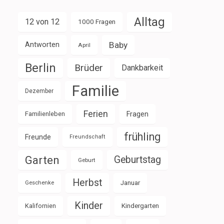
Alltag
12 von 12
1000 Fragen
Baby
Antworten
April
Berlin
Brüder
Dankbarkeit
Familie
Dezember
Ferien
Familienleben
Fragen
frühling
Freunde
Freundschaft
Garten
Geburtstag
Geburt
Herbst
Januar
Geschenke
Kinder
Kalifornien
Kindergarten