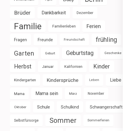
Brüder
Dankbarkeit
Dezember
Familie
Ferien
Familienleben
frühling
Fragen
Freunde
Freundschaft
Garten
Geburtstag
Geburt
Geschenke
Herbst
Kinder
Januar
Kalifornien
Kindersprüche
Liebe
Kindergarten
Leben
Mama sein
Mama
März
November
Schule
Schulkind
Schwangerschaft
Oktober
Sommer
Selbstfürsorge
Sommerferien