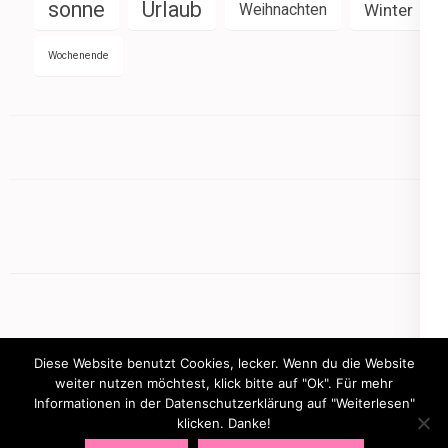
sonne
Urlaub
Weihnachten
Winter
Wochenende
Diese Website benutzt Cookies, lecker. Wenn du die Website
weiter nutzen möchtest, klick bitte auf "Ok". Für mehr
Informationen in der Datenschutzerklärung auf "Weiterlesen"
Copyright © 2026
mamasbusiness.de
.
Elegant Pink
klicken. Danke!