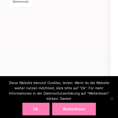
Wochenende
Diese Website benutzt Cookies, lecker. Wenn du die Website
weiter nutzen möchtest, klick bitte auf "Ok". Für mehr
Informationen in der Datenschutzerklärung auf "Weiterlesen"
Copyright © 2026
mamasbusiness.de
klicken. Danke!
.
Elegant Pink
Developed By
Rara Theme
Powered by:
WordPress
Ok.
Weiterlesen