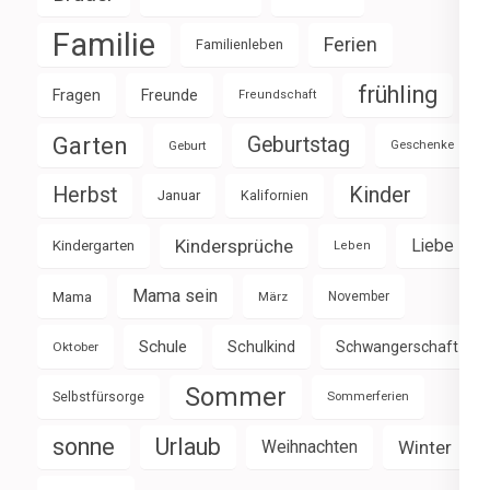
Familie
Ferien
Familienleben
frühling
Fragen
Freunde
Freundschaft
Garten
Geburtstag
Geburt
Geschenke
Herbst
Kinder
Januar
Kalifornien
Kindersprüche
Liebe
Kindergarten
Leben
Mama sein
Mama
März
November
Schule
Schulkind
Schwangerschaft
Oktober
Sommer
Selbstfürsorge
Sommerferien
sonne
Urlaub
Weihnachten
Winter