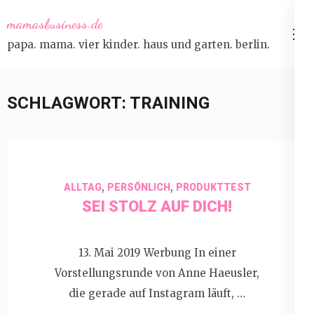
Skip
mamasbusiness.de
to
papa. mama. vier kinder. haus und garten. berlin.
content
(Press
Enter)
SCHLAGWORT:
TRAINING
,
,
ALLTAG
PERSÖNLICH
PRODUKTTEST
SEI STOLZ AUF DICH!
13. Mai 2019 Werbung In einer
Vorstellungsrunde von Anne Haeusler,
die gerade auf Instagram läuft, …