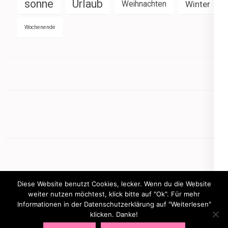
sonne
Urlaub
Weihnachten
Winter
Wochenende
Diese Website benutzt Cookies, lecker. Wenn du die Website
weiter nutzen möchtest, klick bitte auf "Ok". Für mehr
Informationen in der Datenschutzerklärung auf "Weiterlesen"
Copyright © 2026
mamasbusiness.de
.
Elegant Pink
klicken. Danke!