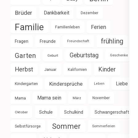
Brüder
Dankbarkeit
Dezember
Familie
Ferien
Familienleben
frühling
Fragen
Freunde
Freundschaft
Garten
Geburtstag
Geburt
Geschenke
Herbst
Kinder
Januar
Kalifornien
Kindersprüche
Liebe
Kindergarten
Leben
Mama sein
Mama
März
November
Schule
Schulkind
Schwangerschaft
Oktober
Sommer
Selbstfürsorge
Sommerferien