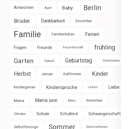
Berlin
Baby
Antworten
April
Brüder
Dankbarkeit
Dezember
Familie
Ferien
Familienleben
frühling
Fragen
Freunde
Freundschaft
Garten
Geburtstag
Geburt
Geschenke
Herbst
Kinder
Januar
Kalifornien
Kindersprüche
Liebe
Kindergarten
Leben
Mama sein
Mama
März
November
Schule
Schulkind
Schwangerschaft
Oktober
Sommer
Selbstfürsorge
Sommerferien