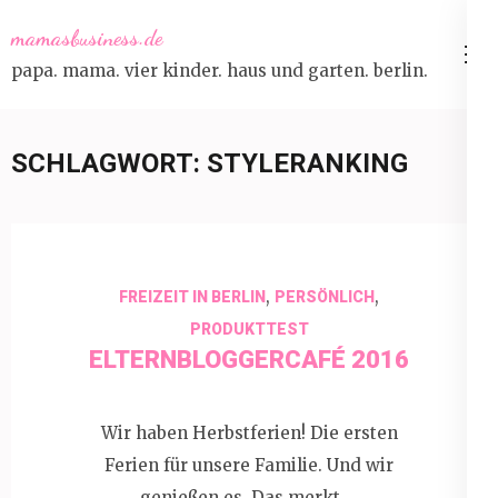
Skip
mamasbusiness.de
to
papa. mama. vier kinder. haus und garten. berlin.
content
(Press
Enter)
SCHLAGWORT:
STYLERANKING
,
,
FREIZEIT IN BERLIN
PERSÖNLICH
PRODUKTTEST
ELTERNBLOGGERCAFÉ 2016
Wir haben Herbstferien! Die ersten
Ferien für unsere Familie. Und wir
genießen es. Das merkt …