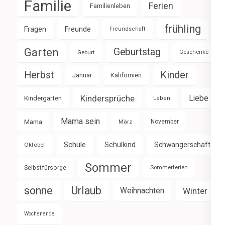
Familie
Ferien
Familienleben
frühling
Fragen
Freunde
Freundschaft
Garten
Geburtstag
Geburt
Geschenke
Herbst
Kinder
Januar
Kalifornien
Kindersprüche
Liebe
Kindergarten
Leben
Mama sein
Mama
März
November
Schule
Schulkind
Schwangerschaft
Oktober
Sommer
Selbstfürsorge
Sommerferien
sonne
Urlaub
Weihnachten
Winter
Wochenende