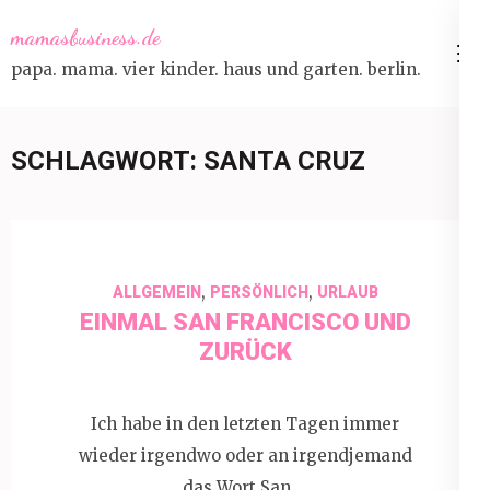
Skip
mamasbusiness.de
to
papa. mama. vier kinder. haus und garten. berlin.
content
(Press
Enter)
SCHLAGWORT:
SANTA CRUZ
,
,
ALLGEMEIN
PERSÖNLICH
URLAUB
EINMAL SAN FRANCISCO UND
ZURÜCK
Ich habe in den letzten Tagen immer
wieder irgendwo oder an irgendjemand
das Wort San …