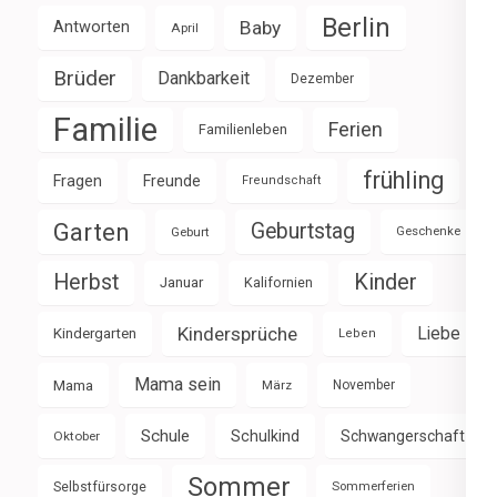
Berlin
Baby
Antworten
April
Brüder
Dankbarkeit
Dezember
Familie
Ferien
Familienleben
frühling
Fragen
Freunde
Freundschaft
Garten
Geburtstag
Geburt
Geschenke
Herbst
Kinder
Januar
Kalifornien
Kindersprüche
Liebe
Kindergarten
Leben
Mama sein
Mama
März
November
Schule
Schulkind
Schwangerschaft
Oktober
Sommer
Selbstfürsorge
Sommerferien