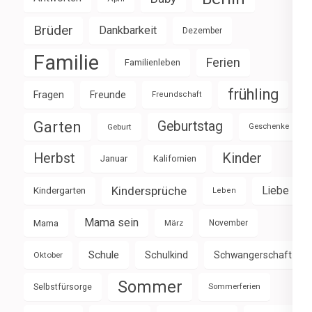
Brüder
Dankbarkeit
Dezember
Familie
Ferien
Familienleben
frühling
Fragen
Freunde
Freundschaft
Garten
Geburtstag
Geburt
Geschenke
Herbst
Kinder
Januar
Kalifornien
Kindersprüche
Liebe
Kindergarten
Leben
Mama sein
Mama
März
November
Schule
Schulkind
Schwangerschaft
Oktober
Sommer
Selbstfürsorge
Sommerferien