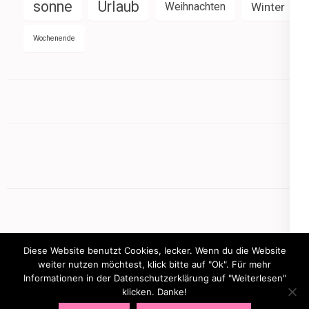
sonne
Urlaub
Weihnachten
Winter
Wochenende
Diese Website benutzt Cookies, lecker. Wenn du die Website
weiter nutzen möchtest, klick bitte auf "Ok". Für mehr
Informationen in der Datenschutzerklärung auf "Weiterlesen"
Copyright © 2026
mamasbusiness.de
.
Elegant Pink
klicken. Danke!