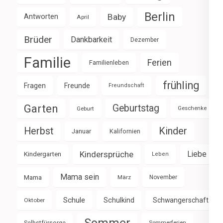
Berlin
Baby
Antworten
April
Brüder
Dankbarkeit
Dezember
Familie
Ferien
Familienleben
frühling
Fragen
Freunde
Freundschaft
Garten
Geburtstag
Geburt
Geschenke
Herbst
Kinder
Januar
Kalifornien
Kindersprüche
Liebe
Kindergarten
Leben
Mama sein
Mama
März
November
Schule
Schulkind
Schwangerschaft
Oktober
Sommerferien