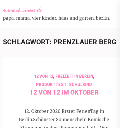
Skip
mamasbusiness.de
to
papa. mama. vier kinder. haus und garten. berlin.
content
(Press
Enter)
SCHLAGWORT:
PRENZLAUER BERG
,
,
12 VON 12
FREIZEIT IN BERLIN
,
PRODUKTTEST
SCHULKIND
12 VON 12 IM OKTOBER
12. Oktober 2020 Erster FerienTag in
Berlin.Schönster Sonnenschein.Komische
Stimmung in der allgemeinen Luft… Wir