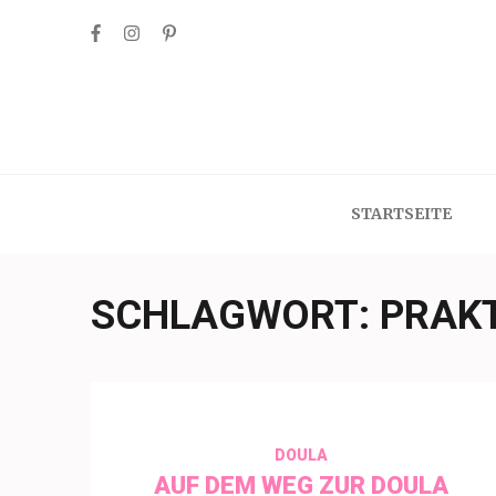
Skip
to
content
(Press
Enter)
STARTSEITE
SCHLAGWORT:
PRAK
DOULA
AUF DEM WEG ZUR DOULA