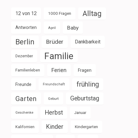
Alltag
12 von 12
1000 Fragen
Baby
Antworten
April
Berlin
Brüder
Dankbarkeit
Familie
Dezember
Ferien
Familienleben
Fragen
frühling
Freunde
Freundschaft
Garten
Geburtstag
Geburt
Herbst
Januar
Geschenke
Kinder
Kalifornien
Kindergarten