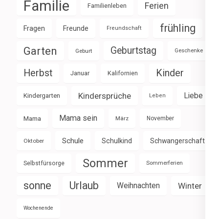
Familie
Ferien
Familienleben
frühling
Fragen
Freunde
Freundschaft
Garten
Geburtstag
Geburt
Geschenke
Herbst
Kinder
Januar
Kalifornien
Kindersprüche
Liebe
Kindergarten
Leben
Mama sein
Mama
März
November
Schule
Schulkind
Schwangerschaft
Oktober
Sommer
Selbstfürsorge
Sommerferien
sonne
Urlaub
Weihnachten
Winter
Wochenende