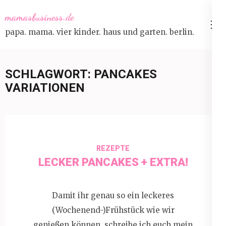
Skip
mamasbusiness.de
to
papa. mama. vier kinder. haus und garten. berlin.
content
(Press
Enter)
SCHLAGWORT:
PANCAKES
VARIATIONEN
REZEPTE
LECKER PANCAKES + EXTRA!
Damit ihr genau so ein leckeres
(Wochenend-)Frühstück wie wir
genießen können, schreibe ich euch mein