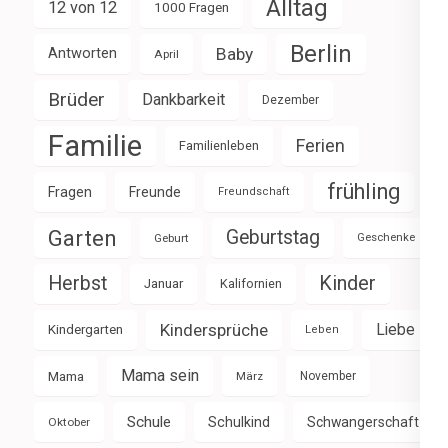
Alltag
12 von 12
1000 Fragen
Berlin
Baby
Antworten
April
Brüder
Dankbarkeit
Dezember
Familie
Ferien
Familienleben
frühling
Fragen
Freunde
Freundschaft
Garten
Geburtstag
Geburt
Geschenke
Herbst
Kinder
Januar
Kalifornien
Kindersprüche
Liebe
Kindergarten
Leben
Mama sein
Mama
März
November
Schule
Schulkind
Schwangerschaft
Oktober