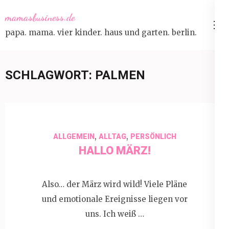
Skip
mamasbusiness.de
to
papa. mama. vier kinder. haus und garten. berlin.
content
(Press
Enter)
SCHLAGWORT:
PALMEN
,
,
ALLGEMEIN
ALLTAG
PERSÖNLICH
HALLO MÄRZ!
Also… der März wird wild! Viele Pläne
und emotionale Ereignisse liegen vor
uns. Ich weiß …