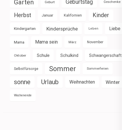
Garten
Geburtstag
Geburt
Geschenke
Herbst
Kinder
Januar
Kalifornien
Kindersprüche
Liebe
Kindergarten
Leben
Mama sein
Mama
März
November
Schule
Schulkind
Schwangerschaft
Oktober
Sommer
Selbstfürsorge
Sommerferien
sonne
Urlaub
Weihnachten
Winter
Wochenende