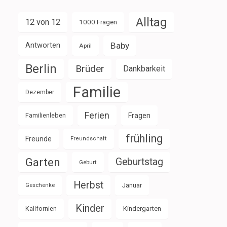
Alltag
12 von 12
1000 Fragen
Baby
Antworten
April
Berlin
Brüder
Dankbarkeit
Familie
Dezember
Ferien
Familienleben
Fragen
frühling
Freunde
Freundschaft
Garten
Geburtstag
Geburt
Herbst
Januar
Geschenke
Kinder
Kalifornien
Kindergarten