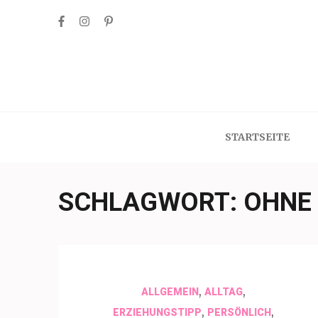
Skip
to
content
(Press
Enter)
STARTSEITE
SCHLAGWORT:
OHNE
,
,
ALLGEMEIN
ALLTAG
,
,
ERZIEHUNGSTIPP
PERSÖNLICH