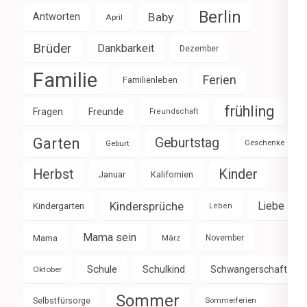
Berlin
Baby
Antworten
April
Brüder
Dankbarkeit
Dezember
Familie
Ferien
Familienleben
frühling
Fragen
Freunde
Freundschaft
Garten
Geburtstag
Geburt
Geschenke
Herbst
Kinder
Januar
Kalifornien
Kindersprüche
Liebe
Kindergarten
Leben
Mama sein
Mama
März
November
Schule
Schulkind
Schwangerschaft
Oktober
Sommer
Selbstfürsorge
Sommerferien