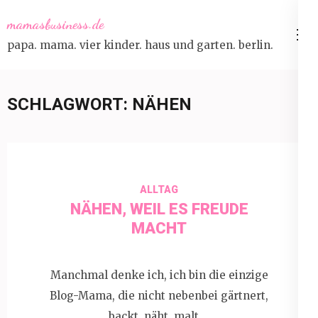
Skip
mamasbusiness.de
to
papa. mama. vier kinder. haus und garten. berlin.
content
(Press
Enter)
SCHLAGWORT:
NÄHEN
ALLTAG
NÄHEN, WEIL ES FREUDE
MACHT
Manchmal denke ich, ich bin die einzige
Blog-Mama, die nicht nebenbei gärtnert,
backt, näht, malt …