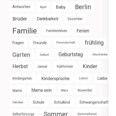
Berlin
Baby
Antworten
April
Brüder
Dankbarkeit
Dezember
Familie
Ferien
Familienleben
frühling
Fragen
Freunde
Freundschaft
Garten
Geburtstag
Geburt
Geschenke
Herbst
Kinder
Januar
Kalifornien
Kindersprüche
Liebe
Kindergarten
Leben
Mama sein
Mama
März
November
Schule
Schulkind
Schwangerschaft
Oktober
Sommer
Selbstfürsorge
Sommerferien