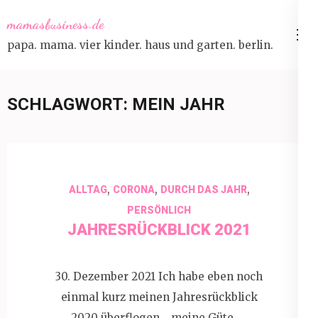
Skip
mamasbusiness.de
to
papa. mama. vier kinder. haus und garten. berlin.
content
(Press
Enter)
SCHLAGWORT:
MEIN JAHR
,
,
,
ALLTAG
CORONA
DURCH DAS JAHR
PERSÖNLICH
JAHRESRÜCKBLICK 2021
30. Dezember 2021 Ich habe eben noch
einmal kurz meinen Jahresrückblick
2020 überflogen… meine Güte, …