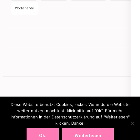
Wochenende
Diese Website benutzt Cookies, lecker. Wenn du die Website
weiter nutzen möchtest, klick bitte auf "Ok". Für mehr
Informationen in der Datenschutzerklärung auf "Weiterlesen"
Copyright © 2026
mamasbusiness.de
.
Elegant Pink
klicken. Danke!
Developed By
Rara Theme
Powered by:
WordPress
Ok.
Weiterlesen