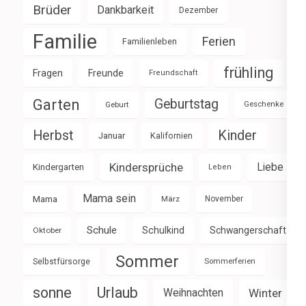
Brüder
Dankbarkeit
Dezember
Familie
Ferien
Familienleben
frühling
Fragen
Freunde
Freundschaft
Garten
Geburtstag
Geburt
Geschenke
Herbst
Kinder
Januar
Kalifornien
Kindersprüche
Liebe
Kindergarten
Leben
Mama sein
Mama
März
November
Schule
Schulkind
Schwangerschaft
Oktober
Sommer
Selbstfürsorge
Sommerferien
sonne
Urlaub
Weihnachten
Winter