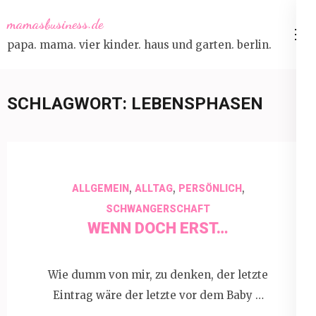
Skip
mamasbusiness.de
to
papa. mama. vier kinder. haus und garten. berlin.
content
(Press
Enter)
SCHLAGWORT:
LEBENSPHASEN
,
,
,
ALLGEMEIN
ALLTAG
PERSÖNLICH
SCHWANGERSCHAFT
WENN DOCH ERST…
Wie dumm von mir, zu denken, der letzte
Eintrag wäre der letzte vor dem Baby …