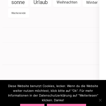
sonne
Urlaub
Weihnachten
Winter
Wochenende
Diese Website benutzt Cookies, lecker. Wenn du die Website
weiter nutzen möchtest, klick bitte auf "Ok". Für mehr
Informationen in der Datenschutzerklärung auf "Weiterlesen"
Copyright © 2026
mamasbusiness.de
.
Elegant Pink
klicken. Danke!