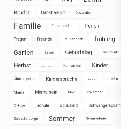
Brüder
Dankbarkeit
Dezember
Familie
Ferien
Familienleben
frühling
Fragen
Freunde
Freundschaft
Garten
Geburtstag
Geburt
Geschenke
Herbst
Kinder
Januar
Kalifornien
Kindersprüche
Liebe
Kindergarten
Leben
Mama sein
Mama
März
November
Schule
Schulkind
Schwangerschaft
Oktober
Sommer
Selbstfürsorge
Sommerferien