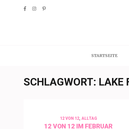
Skip
to
content
(Press
Enter)
STARTSEITE
SCHLAGWORT:
LAKE 
,
12 VON 12
ALLTAG
12 VON 12 IM FEBRUAR