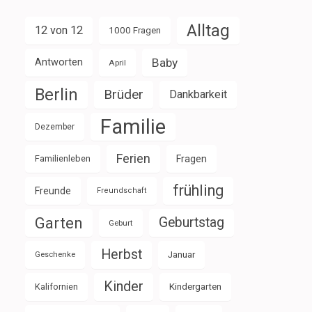
Alltag
12 von 12
1000 Fragen
Baby
Antworten
April
Berlin
Brüder
Dankbarkeit
Familie
Dezember
Ferien
Familienleben
Fragen
frühling
Freunde
Freundschaft
Garten
Geburtstag
Geburt
Herbst
Januar
Geschenke
Kinder
Kalifornien
Kindergarten