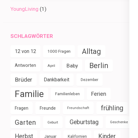
YoungLiving
(1)
SCHLAGWÖRTER
Alltag
12 von 12
1000 Fragen
Berlin
Baby
Antworten
April
Brüder
Dankbarkeit
Dezember
Familie
Ferien
Familienleben
frühling
Fragen
Freunde
Freundschaft
Garten
Geburtstag
Geburt
Geschenke
Herbst
Kinder
Januar
Kalifornien