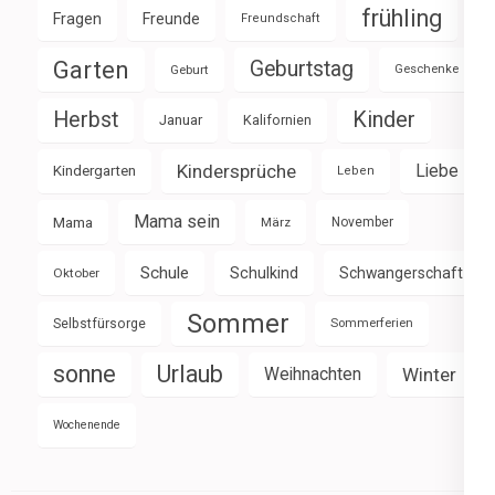
frühling
Fragen
Freunde
Freundschaft
Garten
Geburtstag
Geburt
Geschenke
Herbst
Kinder
Januar
Kalifornien
Kindersprüche
Liebe
Kindergarten
Leben
Mama sein
Mama
März
November
Schule
Schulkind
Schwangerschaft
Oktober
Sommer
Selbstfürsorge
Sommerferien
sonne
Urlaub
Weihnachten
Winter
Wochenende