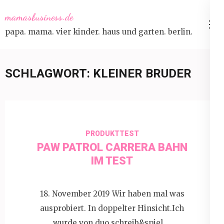
Skip
mamasbusiness.de
to
papa. mama. vier kinder. haus und garten. berlin.
content
(Press
Enter)
SCHLAGWORT:
KLEINER BRUDER
PRODUKTTEST
PAW PATROL CARRERA BAHN
IM TEST
18. November 2019 Wir haben mal was
ausprobiert. In doppelter Hinsicht.Ich
wurde von duo schreib&spiel …