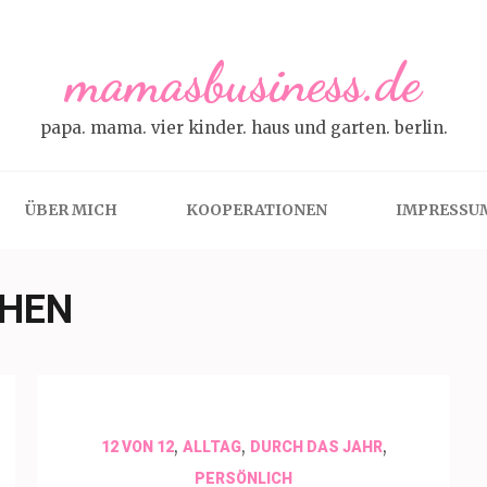
mamasbusiness.de
papa. mama. vier kinder. haus und garten. berlin.
ÜBER MICH
KOOPERATIONEN
IMPRESSU
CHEN
,
,
,
12 VON 12
ALLTAG
DURCH DAS JAHR
PERSÖNLICH