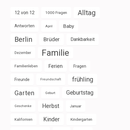
Alltag
12 von 12
1000 Fragen
Baby
Antworten
April
Berlin
Brüder
Dankbarkeit
Familie
Dezember
Ferien
Familienleben
Fragen
frühling
Freunde
Freundschaft
Garten
Geburtstag
Geburt
Herbst
Januar
Geschenke
Kinder
Kalifornien
Kindergarten