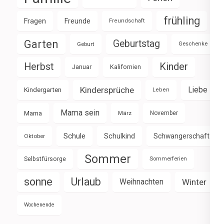
frühling
Fragen
Freunde
Freundschaft
Garten
Geburtstag
Geburt
Geschenke
Herbst
Kinder
Januar
Kalifornien
Kindersprüche
Liebe
Kindergarten
Leben
Mama sein
Mama
März
November
Schule
Schulkind
Schwangerschaft
Oktober
Sommer
Selbstfürsorge
Sommerferien
sonne
Urlaub
Weihnachten
Winter
Wochenende