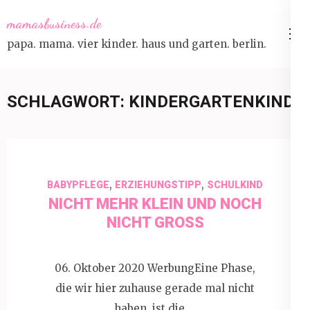
Skip
mamasbusiness.de
to
papa. mama. vier kinder. haus und garten. berlin.
content
(Press
Enter)
SCHLAGWORT:
KINDERGARTENKIND
,
,
BABYPFLEGE
ERZIEHUNGSTIPP
SCHULKIND
NICHT MEHR KLEIN UND NOCH
NICHT GROSS
06. Oktober 2020 WerbungEine Phase,
die wir hier zuhause gerade mal nicht
haben, ist die …