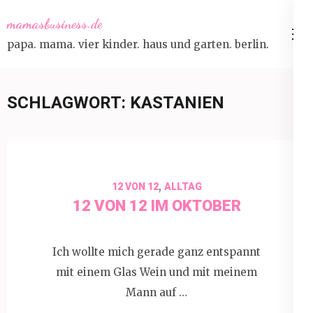
Skip
mamasbusiness.de
to
papa. mama. vier kinder. haus und garten. berlin.
content
(Press
Enter)
SCHLAGWORT:
KASTANIEN
,
12 VON 12
ALLTAG
12 VON 12 IM OKTOBER
Ich wollte mich gerade ganz entspannt
mit einem Glas Wein und mit meinem
Mann auf …