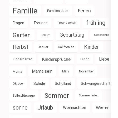
Familie
Ferien
Familienleben
frühling
Fragen
Freunde
Freundschaft
Garten
Geburtstag
Geburt
Geschenke
Herbst
Kinder
Januar
Kalifornien
Kindersprüche
Liebe
Kindergarten
Leben
Mama sein
Mama
März
November
Schule
Schulkind
Schwangerschaft
Oktober
Sommer
Selbstfürsorge
Sommerferien
sonne
Urlaub
Weihnachten
Winter