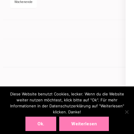
Wochenende
Diese Website benutzt Cookies, lecker. Wenn du die Website
weiter nutzen möchtest, klick bitte auf "Ok". Für mehr
Informationen in der Datenschutzerklärung auf "Weiterlesen"
Copyright © 2026
mamasbusiness.de
klicken. Danke!
.
Elegant Pink
Developed By
Rara Theme
Powered by:
WordPress
Ok.
Weiterlesen