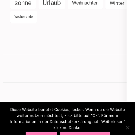
sonne
Urlaub
Weihnachten
Winter
Wochenende
Diese Website benutzt Cookies, lecker. Wenn du die Website
weiter nutzen möchtest, klick bitte auf "Ok". Für mehr
Informationen in der Datenschutzerklärung auf "Weiterlesen"
Copyright © 2026
mamasbusiness.de
.
Elegant Pink
klicken. Danke!