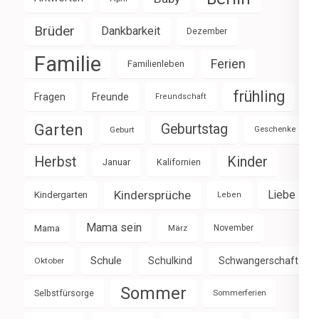
Brüder
Dankbarkeit
Dezember
Familie
Ferien
Familienleben
frühling
Fragen
Freunde
Freundschaft
Garten
Geburtstag
Geburt
Geschenke
Herbst
Kinder
Januar
Kalifornien
Kindersprüche
Liebe
Kindergarten
Leben
Mama sein
Mama
März
November
Schule
Schulkind
Schwangerschaft
Oktober
Sommer
Selbstfürsorge
Sommerferien