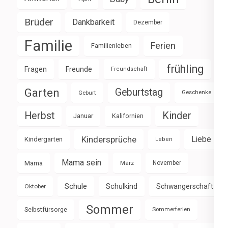
Brüder
Dankbarkeit
Dezember
Familie
Ferien
Familienleben
frühling
Fragen
Freunde
Freundschaft
Garten
Geburtstag
Geburt
Geschenke
Herbst
Kinder
Januar
Kalifornien
Kindersprüche
Liebe
Kindergarten
Leben
Mama sein
Mama
März
November
Schule
Schulkind
Schwangerschaft
Oktober
Sommer
Selbstfürsorge
Sommerferien