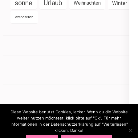
sonne
Urlaub
Weihnachten
Winter
Wochenende
Diese Website benutzt Cookies, lecker. Wenn du die Website
weiter nutzen möchtest, klick bitte auf "Ok". Für mehr
Informationen in der Datenschutzerklärung auf "Weiterlesen"
Copyright © 2026
mamasbusiness.de
.
Elegant Pink
klicken. Danke!