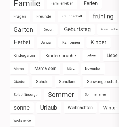
Familie
Ferien
Familienleben
frühling
Fragen
Freunde
Freundschaft
Garten
Geburtstag
Geburt
Geschenke
Herbst
Kinder
Januar
Kalifornien
Kindersprüche
Liebe
Kindergarten
Leben
Mama sein
Mama
März
November
Schule
Schulkind
Schwangerschaft
Oktober
Sommer
Selbstfürsorge
Sommerferien
sonne
Urlaub
Weihnachten
Winter
Wochenende