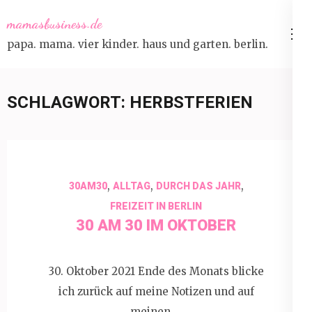
Skip
mamasbusiness.de
to
papa. mama. vier kinder. haus und garten. berlin.
content
(Press
Enter)
SCHLAGWORT:
HERBSTFERIEN
,
,
,
30AM30
ALLTAG
DURCH DAS JAHR
FREIZEIT IN BERLIN
30 AM 30 IM OKTOBER
30. Oktober 2021 Ende des Monats blicke
ich zurück auf meine Notizen und auf
meinen …