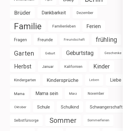
Brüder
Dankbarkeit
Dezember
Familie
Ferien
Familienleben
frühling
Fragen
Freunde
Freundschaft
Garten
Geburtstag
Geburt
Geschenke
Herbst
Kinder
Januar
Kalifornien
Kindersprüche
Liebe
Kindergarten
Leben
Mama sein
Mama
März
November
Schule
Schulkind
Schwangerschaft
Oktober
Sommer
Selbstfürsorge
Sommerferien