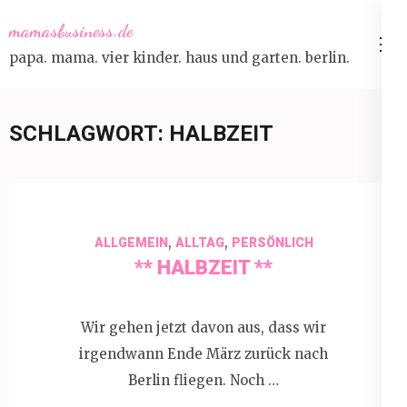
Skip
mamasbusiness.de
to
papa. mama. vier kinder. haus und garten. berlin.
content
(Press
Enter)
SCHLAGWORT:
HALBZEIT
,
,
ALLGEMEIN
ALLTAG
PERSÖNLICH
** HALBZEIT **
Wir gehen jetzt davon aus, dass wir
irgendwann Ende März zurück nach
Berlin fliegen. Noch …