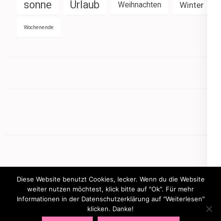
sonne
Urlaub
Weihnachten
Winter
Wochenende
Diese Website benutzt Cookies, lecker. Wenn du die Website
weiter nutzen möchtest, klick bitte auf "Ok". Für mehr
Informationen in der Datenschutzerklärung auf "Weiterlesen"
Copyright © 2026
mamasbusiness.de
.
Elegant Pink
klicken. Danke!