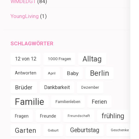
WMDEDGT
(84)
YoungLiving
(1)
SCHLAGWÖRTER
Alltag
12 von 12
1000 Fragen
Berlin
Baby
Antworten
April
Brüder
Dankbarkeit
Dezember
Familie
Ferien
Familienleben
frühling
Fragen
Freunde
Freundschaft
Garten
Geburtstag
Geburt
Geschenke