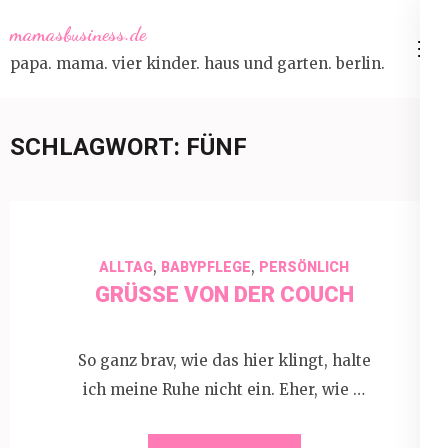
Skip
mamasbusiness.de
to
papa. mama. vier kinder. haus und garten. berlin.
content
(Press
Enter)
SCHLAGWORT:
FÜNF
,
,
ALLTAG
BABYPFLEGE
PERSÖNLICH
GRÜSSE VON DER COUCH
So ganz brav, wie das hier klingt, halte
ich meine Ruhe nicht ein. Eher, wie …