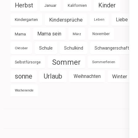
Herbst
Kinder
Januar
Kalifornien
Kindersprüche
Liebe
Kindergarten
Leben
Mama sein
Mama
März
November
Schule
Schulkind
Schwangerschaft
Oktober
Sommer
Selbstfürsorge
Sommerferien
sonne
Urlaub
Weihnachten
Winter
Wochenende