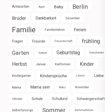
Berlin
Baby
Antworten
April
Brüder
Dankbarkeit
Dezember
Familie
Ferien
Familienleben
frühling
Fragen
Freunde
Freundschaft
Garten
Geburtstag
Geburt
Geschenke
Herbst
Kinder
Januar
Kalifornien
Kindersprüche
Liebe
Kindergarten
Leben
Mama sein
Mama
März
November
Schule
Schulkind
Schwangerschaft
Oktober
Sommer
Selbstfürsorge
Sommerferien