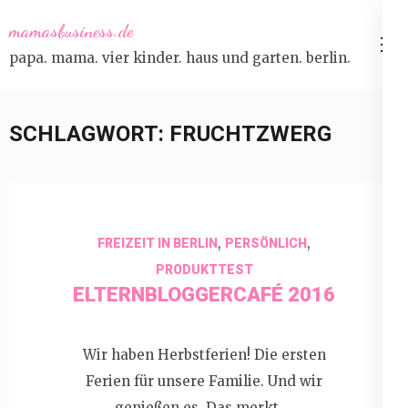
Skip
mamasbusiness.de
to
papa. mama. vier kinder. haus und garten. berlin.
content
(Press
Enter)
SCHLAGWORT:
FRUCHTZWERG
,
,
FREIZEIT IN BERLIN
PERSÖNLICH
PRODUKTTEST
ELTERNBLOGGERCAFÉ 2016
Wir haben Herbstferien! Die ersten
Ferien für unsere Familie. Und wir
genießen es. Das merkt …