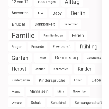
Alltag
12 von 12
1000 Fragen
Berlin
Baby
Antworten
April
Brüder
Dankbarkeit
Dezember
Familie
Ferien
Familienleben
frühling
Fragen
Freunde
Freundschaft
Garten
Geburtstag
Geburt
Geschenke
Herbst
Kinder
Januar
Kalifornien
Kindersprüche
Liebe
Kindergarten
Leben
Mama sein
Mama
März
November
Schule
Schulkind
Schwangerschaft
Oktober