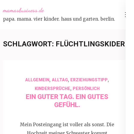
Skip
mamasbusiness.de
to
papa. mama. vier kinder. haus und garten. berlin.
content
(Press
Enter)
SCHLAGWORT:
FLÜCHTLINGSKIDER
,
,
,
ALLGEMEIN
ALLTAG
ERZIEHUNGSTIPP
,
KINDERSPRÜCHE
PERSÖNLICH
EIN GUTER TAG. EIN GUTES
GEFÜHL.
Mein Posteingang ist voller als sonst. Die
Hochzeit meiner Schwester kommt