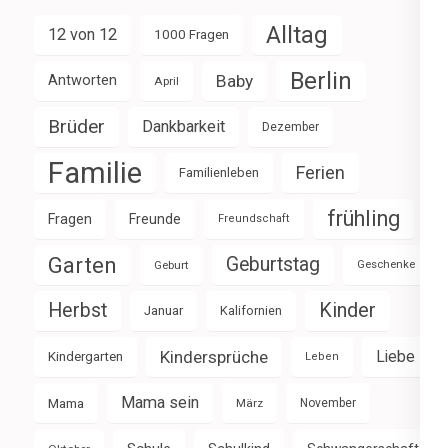
Alltag
12 von 12
1000 Fragen
Berlin
Baby
Antworten
April
Brüder
Dankbarkeit
Dezember
Familie
Ferien
Familienleben
frühling
Fragen
Freunde
Freundschaft
Garten
Geburtstag
Geburt
Geschenke
Herbst
Kinder
Januar
Kalifornien
Kindersprüche
Liebe
Kindergarten
Leben
Mama sein
Mama
März
November