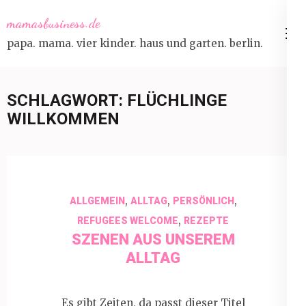
Skip
mamasbusiness.de
to
papa. mama. vier kinder. haus und garten. berlin.
content
(Press
Enter)
SCHLAGWORT:
FLÜCHLINGE
WILLKOMMEN
,
,
,
ALLGEMEIN
ALLTAG
PERSÖNLICH
,
REFUGEES WELCOME
REZEPTE
SZENEN AUS UNSEREM
ALLTAG
Es gibt Zeiten, da passt dieser Titel